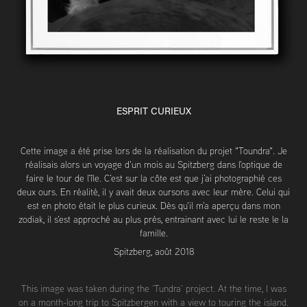
ESPRIT CURIEUX
Cette image a été prise lors de la réalisation du projet "Toundra". Je
réalisais alors un voyage d'un mois au Spitzberg dans l'optique de
faire le tour de l'île. C'est sur la côte est que j'ai photographié ces
deux ours. En réalité, il y avait deux oursons avec leur mère. Celui qui
est en photo était le plus curieux. Dès qu'il m'a aperçu dans mon
zodiak, il s'est approché au plus près, entrainant avec lui le reste le la
famille.
Spitzberg, août 2018
This image was taken during the ‘Tundra’ project. At the time, I was
on a month-long trip to Spitzbergen with a view to touring the island.