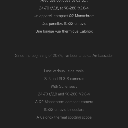
Avec des optiques Leica SL :
24-70 f/2,8, et 90-280 f/2,8-4
Un appareil compact Q2 Monochrom
Des jumelles 10x32 ultravid
Une longue vue thermique Calonox
Since the beginning of 2024, I've been a Leica Ambassador
I use various Leica tools:
SL3 and SL3-S cameras
With SL lenses :
24-70 f/2,8 and 90-280 f/2,8-4
A Q2 Monochrom compact camera
10x32 ultravid binoculars
A Calonox thermal spotting scope