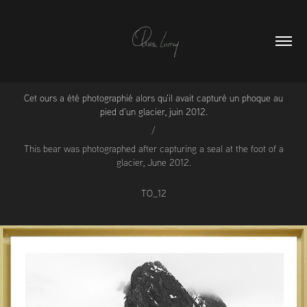
Cet ours a été photographié alors qu'il avait capturé un phoque au
pied d'un glacier, juin 2012.
/
This bear was photographed after capturing a seal at the foot of a
glacier, June 2012.
TO_12