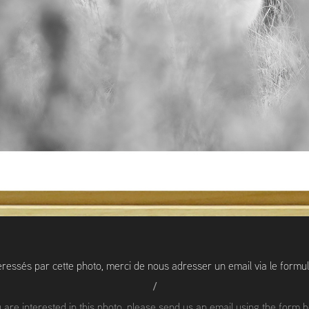
téressés par cette photo, merci de nous adresser un email via le formul
/
u are interested in this photo, please send us an email using the form 