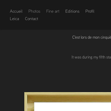
Accueil
Photos
Fine art
Editions
Profil
Leica
Contact
C'est lors de mon cinquiè
It was during my fifth st