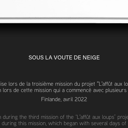
SOUS LA VOUTE DE NEIGE
se lors de la troisième mission du projet "L'affût aux 
 lors de cette mission qui a commencé avec plusieurs 
Finlande, avril 2022
during the third mission of the ‘L'affût aux loups’ pro
ng during this mission, which began with several days o