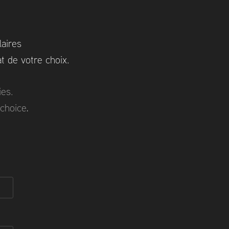
laires
t de votre choix.
ies.
 choice
.