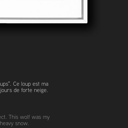
loups". Ce loup est ma
jours de forte neige.
ject. This wolf was my
f heavy snow.