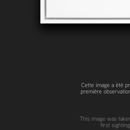
Cette image a été pri
première observation
This image was taken 
first sighti