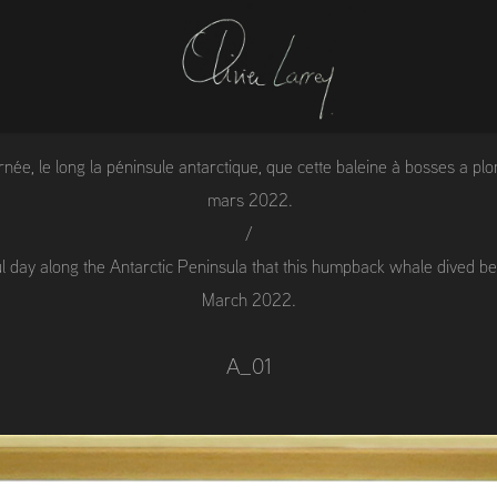
urnée, le long la péninsule antarctique, que cette baleine à bosses a plo
mars 2022.
/
ul day along the Antarctic Peninsula that this humpback whale dived b
March 2022.
A_01