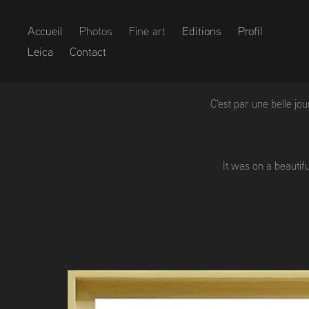
Accueil
Photos
Fine art
Editions
Profil
Leica
Contact
C'est par une belle jo
It was on a beautif