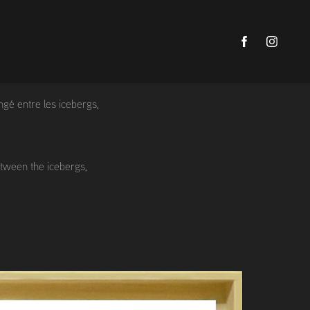
ngé entre les icebergs,
etween the icebergs,