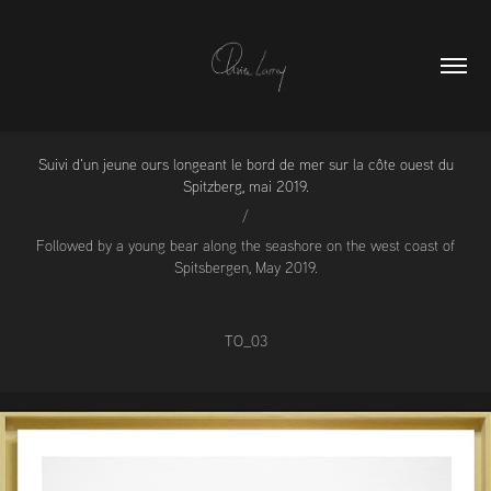
Suivi d'un jeune ours longeant le bord de mer sur la côte ouest du
Spitzberg, mai 2019.
/
Followed by a young bear along the seashore on the west coast of
Spitsbergen, May 2019.
TO_03