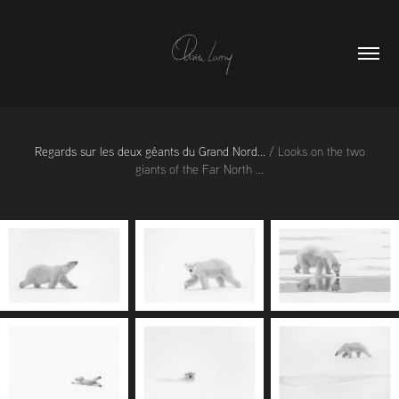
Regards sur les deux géants du Grand Nord...
/ Looks on the two
giants of the Far North ...